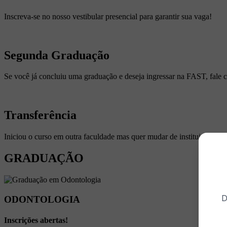
Inscreva-se no nosso vestibular presencial para garantir sua vaga!
Segunda Graduação
Se você já concluiu uma graduação e deseja ingressar na FAST, fale 
Transferência
Iniciou o curso em outra faculdade mas quer mudar de instituição ? F
GRADUAÇÃO
D
ODONTOLOGIA
Inscrições abertas!