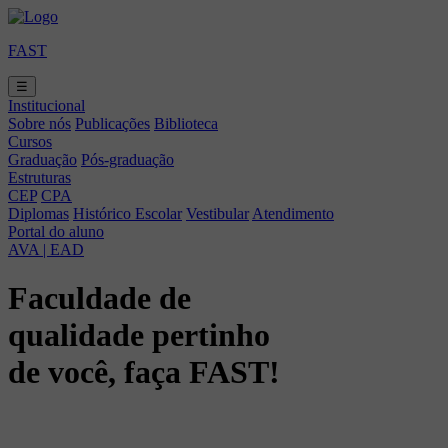
FAST
☰
Institucional
Sobre nós
Publicações
Biblioteca
Cursos
Graduação
Pós-graduação
Estruturas
CEP
CPA
Diplomas
Histórico Escolar
Vestibular
Atendimento
Portal do aluno
AVA | EAD
Faculdade de
qualidade pertinho
de você, faça FAST!