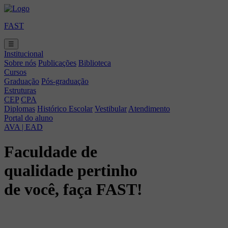
FAST
☰
Institucional
Sobre nós
Publicações
Biblioteca
Cursos
Graduação
Pós-graduação
Estruturas
CEP
CPA
Diplomas
Histórico Escolar
Vestibular
Atendimento
Portal do aluno
AVA | EAD
Faculdade de
qualidade pertinho
de você, faça FAST!