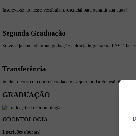
Inscreva-se no nosso vestibular presencial para garantir sua vaga!
Segunda Graduação
Se você já concluiu uma graduação e deseja ingressar na FAST, fale 
Transferência
Iniciou o curso em outra faculdade mas quer mudar de instituição ? F
GRADUAÇÃO
D
ODONTOLOGIA
Inscrições abertas!